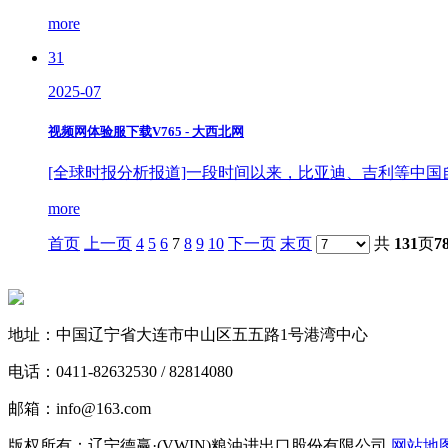
more
31
2025-07
视频网体验服下载V765 - 大西北网
[全球时报分析报道]一段时间以来，比亚迪、吉利等中国自
more
首页
上一页
4
5
6
7
8
9
10
下一页
末页
共
131
页
7
地址：中国辽宁省大连市中山区五五路1号港湾中心
电话：0411-82632530 / 82814080
邮箱：info@163.com
版权所有：辽宁德赢·(VWIN)粮油进出口股份有限公司
网站地