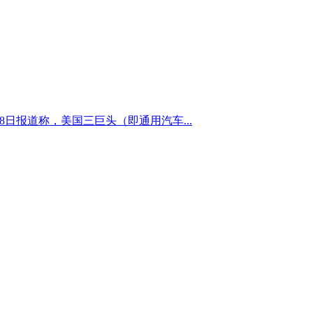
日报道称，美国三巨头（即通用汽车...