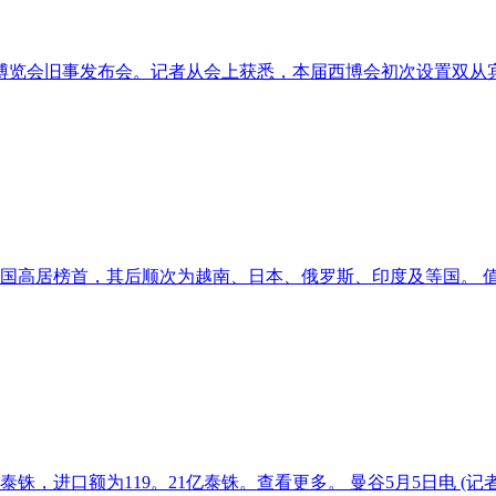
博览会旧事发布会。记者从会上获悉，本届西博会初次设置双从宾
高居榜首，其后顺次为越南、日本、俄罗斯、印度及等国。 值得
铢，进口额为119。21亿泰铢。查看更多。 曼谷5月5日电 (记者